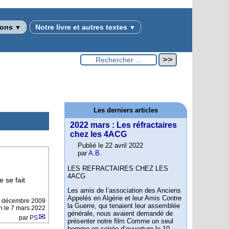
tions
Notre livre et autres textes
▼
▼
Les derniers articles
2022 mars : Les réfractaires
chez les 4ACG
Publié le 22 avril 2022
par
A.B.
LES REFRACTAIRES CHEZ LES
4ACG
 se fait
Les amis de l’association des Anciens
Appelés en Algérie et leur Amis Contre
 décembre 2009
la Guerre, qui tenaient leur assemblée
on le 7 mars 2022
générale, nous avaient demandé de
par
PS
présenter notre film Comme un seul
homme en soirée d’ouverture le 10