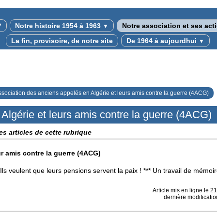
?
Notre histoire 1954 à 1963
Notre association et ses ac
▼
La fin, provisoire, de notre site
De 1964 à aujourdhui
▼
ssociation des anciens appelés en Algérie et leurs amis contre la guerre (4ACG)
Algérie et leurs amis contre la guerre (4ACG)
es articles de cette rubrique
ur amis contre la guerre (4ACG)
ls veulent que leurs pensions servent la paix ! *** Un travail de mémoire
Article mis en ligne le
21
dernière modificati