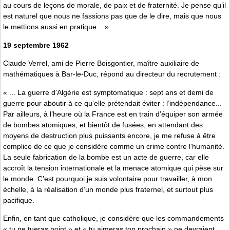
au cours de leçons de morale, de paix et de fraternité. Je pense qu’il
est naturel que nous ne fassions pas que de le dire, mais que nous
le mettions aussi en pratique... »
19 septembre 1962
Claude Verrel, ami de Pierre Boisgontier, maître auxiliaire de
mathématiques à Bar-le-Duc, répond au directeur du recrutement :
« ... La guerre d’Algérie est symptomatique : sept ans et demi de
guerre pour aboutir à ce qu’elle prétendait éviter : l’indépendance...
Par ailleurs, à l’heure où la France est en train d’équiper son armée
de bombes atomiques, et bientôt de fusées, en attendant des
moyens de destruction plus puissants encore, je me refuse à être
complice de ce que je considère comme un crime contre l’humanité.
La seule fabrication de la bombe est un acte de guerre, car elle
accroît la tension internationale et la menace atomique qui pèse sur
le monde. C’est pourquoi je suis volontaire pour travailler, à mon
échelle, à la réalisation d’un monde plus fraternel, et surtout plus
pacifique.
Enfin, en tant que catholique, je considère que les commandements
« tu ne tueras point » et « tu aimeras ton prochain » ne devraient