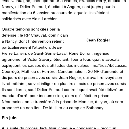
Yves Chataigné, chef opérateur à Nantes, François Ferry, étudiant à
Nancy, et Didier Poiraud, étudiant à Angers, sont jugés pour la
manifestation du 6 janvier, au cours de laquelle ils s’étaient
solidarisés avec Alain Larchier.
Quatre témoins sont cités par la
défense ; le RP Chauvat, dominicain
Jean Rogier
à Nancy, dont l’intervention retient
particulièrement l’attention, Jean-
Pierre Lanvin, de Saint-Genis-Laval, René Boiron, ingénieur
agronome, et Victor Savary, étudiant. Tour à tour, quatre avocats
expliquent les causes des attitudes des inculpés : maîtres Abécassis,
Courrégé, Mathieu et Ferrère. Condamnation : 20 NF d’amende et
dix jours de prison avec sursis. Jean Rogier, qui avait renvoyé son
livret militaire, se voit infliger en plus trois mois de prison avec sursis.
Ils sont libres, sauf Didier Poiraud contre lequel avait été délivré un
mandat d’arrêt pour insoumission, alors qu’il était en prison.
Néanmoins, on le transfère à la prison de Montluc, à Lyon, où sera
prononcé un non-lieu. De là, il ira au camp de Sathonay.
Fin juin
À la suite du procès Jack Muir, chaque « condamné » reçoit un