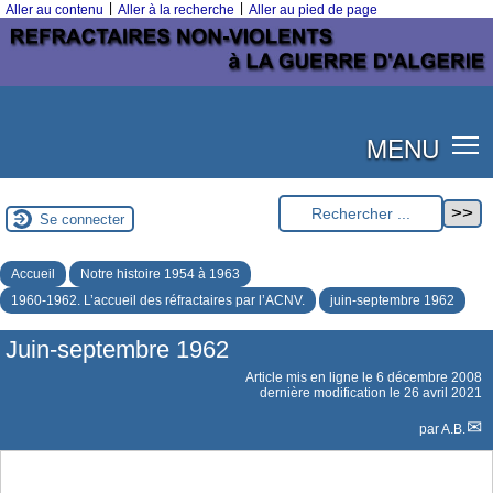
|
|
Aller au contenu
Aller à la recherche
Aller au pied de page
MENU
Se connecter
Accueil
Notre histoire 1954 à 1963
1960-1962. L’accueil des réfractaires par l’ACNV.
juin-septembre 1962
Juin-septembre 1962
Article mis en ligne le
6 décembre 2008
dernière modification le 26 avril 2021
par
A.B.