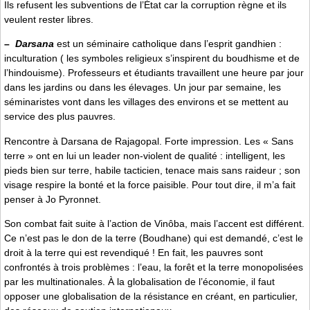
Ils refusent les subventions de l’État car la corruption règne et ils
veulent rester libres.
–
Darsana
est un séminaire catholique dans l’esprit gandhien :
inculturation ( les symboles religieux s’inspirent du boudhisme et de
l’hindouisme). Professeurs et étudiants travaillent une heure par jour
dans les jardins ou dans les élevages. Un jour par semaine, les
séminaristes vont dans les villages des environs et se mettent au
service des plus pauvres.
Rencontre à Darsana de Rajagopal. Forte impression. Les « Sans
terre » ont en lui un leader non-violent de qualité : intelligent, les
pieds bien sur terre, habile tacticien, tenace mais sans raideur ; son
visage respire la bonté et la force paisible. Pour tout dire, il m’a fait
penser à Jo Pyronnet.
Son combat fait suite à l’action de Vinôba, mais l’accent est différent.
Ce n’est pas le don de la terre (Boudhane) qui est demandé, c’est le
droit à la terre qui est revendiqué ! En fait, les pauvres sont
confrontés à trois problèmes : l’eau, la forêt et la terre monopolisées
par les multinationales. À la globalisation de l’économie, il faut
opposer une globalisation de la résistance en créant, en particulier,