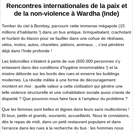
Rencontres internationales de la paix et
de la non-violence à Wardha (Inde)
Tomber du ciel à Bombay, parcourir cette immense mégapole (15
millions d’habitants !) dans un bus antique, brinquebalant, crachotant
et hurlant du klaxon pour se faufiler dans une cohue de rikshaws,
vélos, motos, autos, charettes, piétons, animaux..., c’est pénétrer
déjà dans l’Inde profonde !
Les bidonvilles s’étalent à perte de vue (600.000 personnes s’y
entassent dans des conditions d’hygiène innommables !) et la
misère déborde sur les bords des rues et enserre les buildings
modernes. La révolte mêlée à une forme de découragement
montent en moi : quelle valeur a cette civilisation qui génère une
telle violence structurelle et une cohabitation sociale aussi criante de
disparité ? Que pouvons-nous faire face à l’ampleur du problème ?
Que les femmes sont belles et dignes dans leurs saris multicolores !
Et tous, petits et grands, souriants, accueillants. Nous le constatons,
dès le repas de midi, dans un petit restaurant populaire et dans
l’errance dans les rues à la recherche du bus : les hommes nous