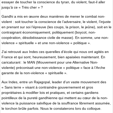
essayer de toucher la conscience du tyran, du violent, faut-il aller
jusqu’à ce « Très cher » ?
Gandhi a mis en œuvre deux manières de mener le combat non-
violent : soit toucher la conscience de l’adversaire, le violent, l’injuste
en prenant sur soi l’épreuve (les coups, la prison, le jeûne), soit en le
contraignant économiquement, politiquement (boycot, non-
coopération, désobéissance civile de masse). En somme, une non-
violence « spirituelle » et une non-violence « politique ».
J’ai retrouvé aux Indes ces querelles d’école qui nous ont agités en
France et qui sont, heureusement, bien apaisées maintenant. En
caricaturant : le MAN (Mouvement pour une Alternative Non-
violente) préconisait une non-violence « politique » face à l’Arche
garante de la non-violence « spirituelle ».
Aux Indes, entre un Rajagopal, leader d’un vaste mouvement des
« Sans terre » visant à contraindre gouvernement et gros
propriétaires à modifier lois et pratiques, et certains gardiens
pointilleux de la pureté gandhienne qui mettent au cœur de la non-
violence la puissance salvifique de la souffrance librement assumée,
le torchon brûle parfois. Nous le constaterons lors du colloque.