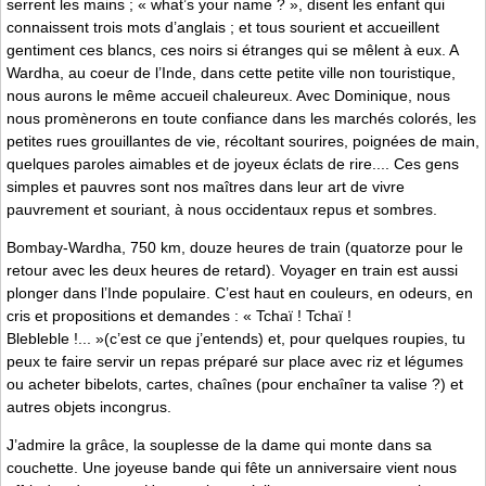
serrent les mains ; « what’s your name ? », disent les enfant qui
connaissent trois mots d’anglais ; et tous sourient et accueillent
gentiment ces blancs, ces noirs si étranges qui se mêlent à eux. A
Wardha, au coeur de l’Inde, dans cette petite ville non touristique,
nous aurons le même accueil chaleureux. Avec Dominique, nous
nous promènerons en toute confiance dans les marchés colorés, les
petites rues grouillantes de vie, récoltant sourires, poignées de main,
quelques paroles aimables et de joyeux éclats de rire.... Ces gens
simples et pauvres sont nos maîtres dans leur art de vivre
pauvrement et souriant, à nous occidentaux repus et sombres.
Bombay-Wardha, 750 km, douze heures de train (quatorze pour le
retour avec les deux heures de retard). Voyager en train est aussi
plonger dans l’Inde populaire. C’est haut en couleurs, en odeurs, en
cris et propositions et demandes : « Tchaï ! Tchaï !
Blebleble !... »(c’est ce que j’entends) et, pour quelques roupies, tu
peux te faire servir un repas préparé sur place avec riz et légumes
ou acheter bibelots, cartes, chaînes (pour enchaîner ta valise ?) et
autres objets incongrus.
J’admire la grâce, la souplesse de la dame qui monte dans sa
couchette. Une joyeuse bande qui fête un anniversaire vient nous