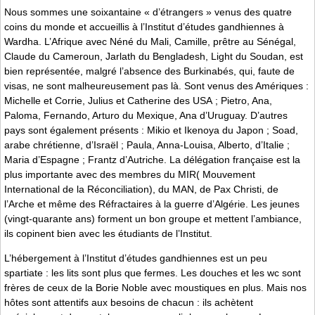
Nous sommes une soixantaine « d’étrangers » venus des quatre
coins du monde et accueillis à l’Institut d’études gandhiennes à
Wardha. L’Afrique avec Néné du Mali, Camille, prêtre au Sénégal,
Claude du Cameroun, Jarlath du Bengladesh, Light du Soudan, est
bien représentée, malgré l’absence des Burkinabés, qui, faute de
visas, ne sont malheureusement pas là. Sont venus des Amériques :
Michelle et Corrie, Julius et Catherine des USA ; Pietro, Ana,
Paloma, Fernando, Arturo du Mexique, Ana d’Uruguay. D’autres
pays sont également présents : Mikio et Ikenoya du Japon ; Soad,
arabe chrétienne, d’Israël ; Paula, Anna-Louisa, Alberto, d’Italie ;
Maria d’Espagne ; Frantz d’Autriche. La délégation française est la
plus importante avec des membres du MIR( Mouvement
International de la Réconciliation), du MAN, de Pax Christi, de
l’Arche et même des Réfractaires à la guerre d’Algérie. Les jeunes
(vingt-quarante ans) forment un bon groupe et mettent l’ambiance,
ils copinent bien avec les étudiants de l’Institut.
L’hébergement à l’Institut d’études gandhiennes est un peu
spartiate : les lits sont plus que fermes. Les douches et les wc sont
frères de ceux de la Borie Noble avec moustiques en plus. Mais nos
hôtes sont attentifs aux besoins de chacun : ils achètent