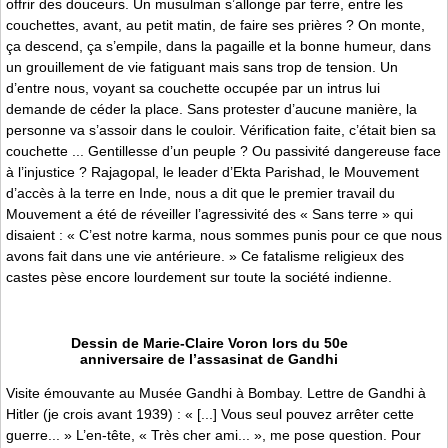
offrir des douceurs. Un musulman s’allonge par terre, entre les
couchettes, avant, au petit matin, de faire ses prières ? On monte,
ça descend, ça s’empile, dans la pagaille et la bonne humeur, dans
un grouillement de vie fatiguant mais sans trop de tension. Un
d’entre nous, voyant sa couchette occupée par un intrus lui
demande de céder la place. Sans protester d’aucune manière, la
personne va s’assoir dans le couloir. Vérification faite, c’était bien sa
couchette ... Gentillesse d’un peuple ? Ou passivité dangereuse face
à l’injustice ? Rajagopal, le leader d’Ekta Parishad, le Mouvement
d’accès à la terre en Inde, nous a dit que le premier travail du
Mouvement a été de réveiller l’agressivité des « Sans terre » qui
disaient : « C’est notre karma, nous sommes punis pour ce que nous
avons fait dans une vie antérieure. » Ce fatalisme religieux des
castes pèse encore lourdement sur toute la société indienne.
Dessin de Marie-Claire Voron lors du 50e
anniversaire de l’assasinat de Gandhi
Visite émouvante au Musée Gandhi à Bombay. Lettre de Gandhi à
Hitler (je crois avant 1939) : « [...] Vous seul pouvez arrêter cette
guerre... » L’en-tête, « Très cher ami... », me pose question. Pour