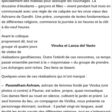
spécialement des matelas pour assouplir les couchages. La
douzaine d’étudiants – garçons et filles – vivent pendant huit mois en
communauté avec une règle de vie calquée sur les onze vœux des
Ashrams de Gandhi. Une prière, composée de textes fondamentaux
de différentes religions, commence la journée à six heures et la clôt
à dix-neuf heures.
Avant le colloque
proprement dit, tout ce
Vinoba et Lanza del Vasto
groupe vit quatre jours
de visites de
réalisations gandhiennes. Outre l’intérêt de ces rencontres, ce temps
passé ensemble permet à la « mayonnaise » du groupe de prendre.
Les échanges sont riches. Des liens se tissent.
Quelques-unes de ces réalisations qui m’ont marqué :
–
Paramdham Ashram,
ashram de femmes fondé par Vinoba (voir
photos ci-contre) à Paunar, est sobre, propre, quasi monastique.
Ces dames filent au rouet en silence, cultivent le jardin et prient. Le
seul homme du lieu, un compagnon de Vinôba, nous présente ce
personnage étonnant, surdoué : il parlait vingt-six langues, avait
étudié les écrits sacrés des différentes religions, tout en s’intéressant